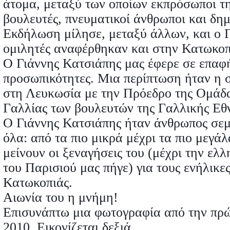
άτομα, μεταξύ των οποίων εκπρόσωποι 
βουλευτές, πνευματικοί άνθρωποι και δη
Εκδήλωση μίλησε, μεταξύ άλλων, και ο 
ομιλητές αναφέρθηκαν και στην Κατωκοπ
Ο Γιάννης Κατσιάπης μας έφερε σε επαφ
προσωπικότητες. Μια περίπτωση ήταν η 
στη Λευκωσία με την Πρόεδρο της Ομάδ
Γαλλίας των βουλευτών της Γαλλικής Εθ
Ο Γιάννης Κατσιάπης ήταν άνθρωπος σεμ
όλα: από τα πιο μικρά μέχρι τα πιο μεγά
μείνουν οι ξεναγήσεις του (μέχρι την ε
του Παρισιού μας πήγε) για τους ενήλικε
Κατωκοπιάς.
Αιωνία του η μνήμη!
Επισυνάπτω μια φωτογραφία από την πρ
2010. Εικονίζεται δεξιά.