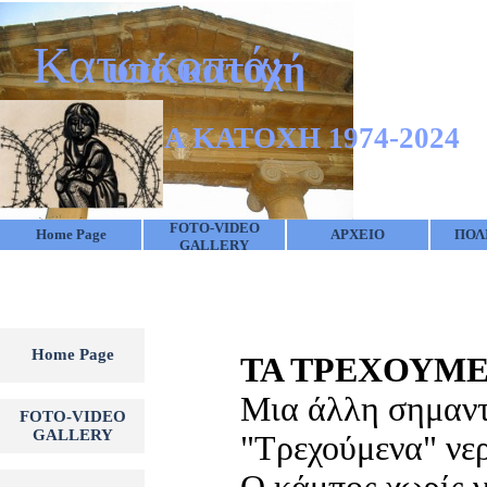
Go to content
Κατωκοπιά:
υπό κατοχή
50 ΧΡΟΝΙΑ ΚΑΤΟΧΗ 1974-2024
FOTO-VIDEO
Home Page
ΑΡΧΕΙΟ
ΠΟΛ
▼
GALLERY
Skip menu
Home Page
ΤΑ ΤΡΕΧΟΥΜΕ
Μια άλλη σημαντ
FOTO-VIDEO
▼
GALLERY
"Τρεχούμενα" νε