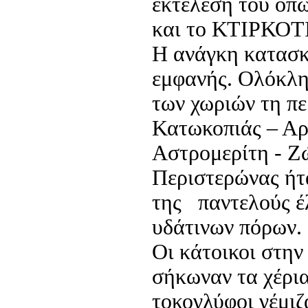
εκτέλεση του ό
και το ΚΤΙΡΚΟΤ
Η ανάγκη κατασκ
εμφανής. Ολόκλη
των χωριών τη πε
Κατωκοπιάς – Αρ
Αστρομερίτη -
Ζώ
Περιστερώνας ήτ
της παντελούς έ
υδάτινων πόρων.
Οι κάτοικοι στην
σήκωναν τα χέρια
τοκογλύφοι γέμι